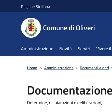
Salta al contenuto principale
Regione Siciliana
Comune di Oliveri
Amministrazione
Novità
Servizi
Vivere 
Home
>
Amministrazione
>
Documenti e dati
Documentazione
Determine, dichiarazioni e deliberazioni,