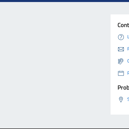
Cont
Prob