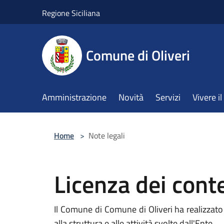
Salta al contenuto principale
Regione Siciliana
Comune di Oliveri
Amministrazione
Novità
Servizi
Vivere 
Home
>
Note legali
Licenza dei cont
Il Comune di Comune di Oliveri ha realizzato i
alla struttura e alle attività svolte dall'Ente.