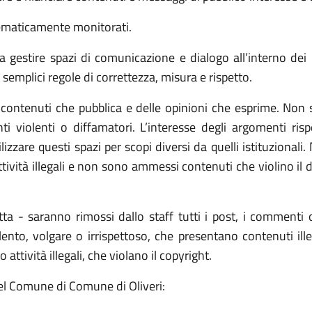
tematicamente monitorati.
gestire spazi di comunicazione e dialogo all’interno dei pr
e semplici regole di correttezza, misura e rispetto.
ontenuti che pubblica e delle opinioni che esprime. Non s
i violenti o diffamatori. L’interesse degli argomenti rispe
izzare questi spazi per scopi diversi da quelli istituzionali.
tività illegali e non sono ammessi contenuti che violino il di
tta - saranno rimossi dallo staff tutti i post, i commenti
nto, volgare o irrispettoso, che presentano contenuti illecit
tività illegali, che violano il copyright.
i del Comune di Comune di Oliveri: