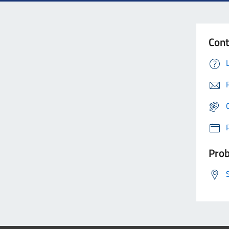
Cont
Prob