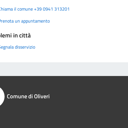
Chiama il comune +39 0941 313201
Prenota un appuntamento
lemi in città
Segnala disservizio
Comune di Oliveri