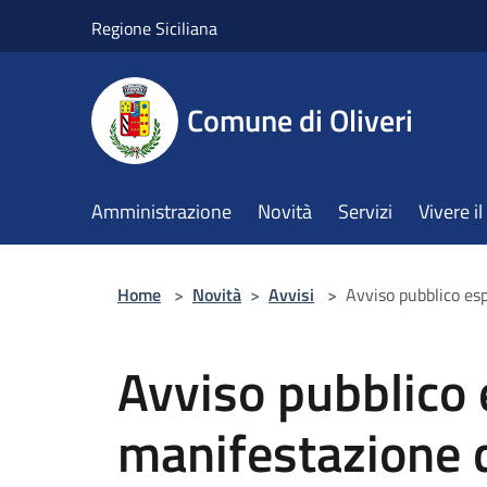
Salta al contenuto principale
Regione Siciliana
Comune di Oliveri
Amministrazione
Novità
Servizi
Vivere 
Home
>
Novità
>
Avvisi
>
Avviso pubblico esp
Avviso pubblico 
manifestazione 