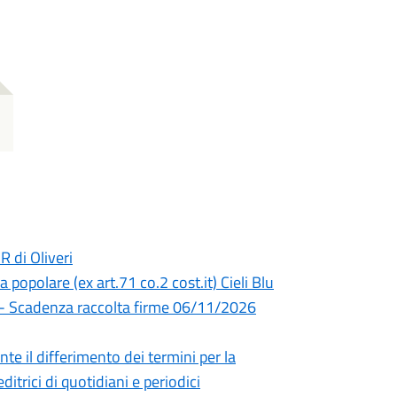
 di Oliveri
a popolare (ex art.71 co.2 cost.it) Cieli Blu
a) - Scadenza raccolta firme 06/11/2026
e il differimento dei termini per la
ditrici di quotidiani e periodici