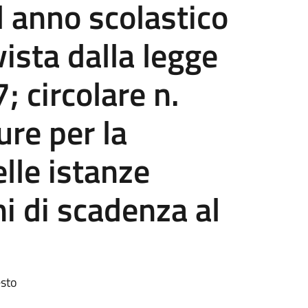
 l anno scolastico
sta dalla legge
 circolare n.
re per la
lle istanze
i di scadenza al
esto