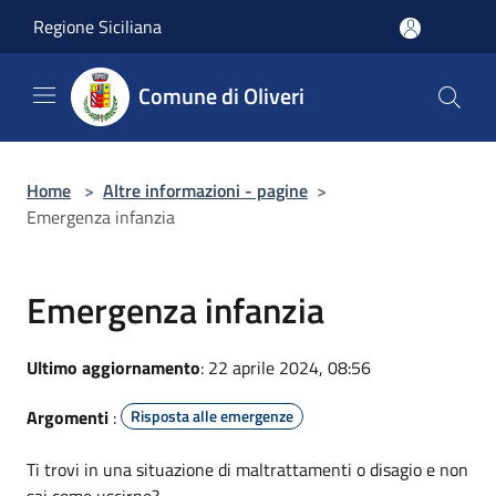
Salta al contenuto principale
Regione Siciliana
Comune di Oliveri
Home
>
Altre informazioni - pagine
>
Emergenza infanzia
Emergenza infanzia
Ultimo aggiornamento
: 22 aprile 2024, 08:56
Argomenti
:
Risposta alle emergenze
Ti trovi in una situazione di maltrattamenti o disagio e non
sai come uscirne?