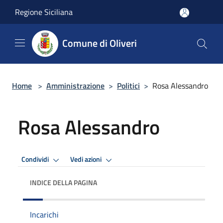
Salta al contenuto principale
Regione Siciliana
Comune di Oliveri
Home
>
Amministrazione
>
Politici
>
Rosa Alessandro
Rosa Alessandro
Condividi
Vedi azioni
INDICE DELLA PAGINA
Incarichi