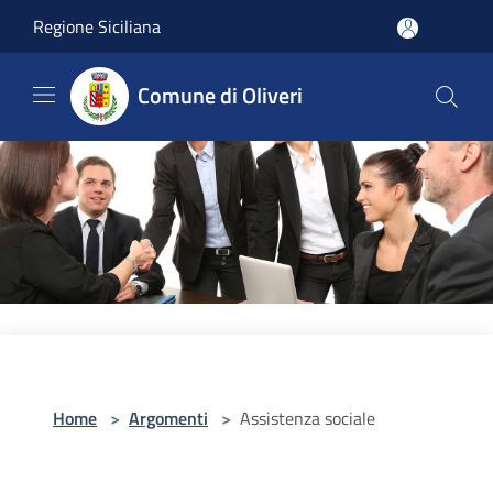
Salta al contenuto principale
Regione Siciliana
Comune di Oliveri
Home
>
Argomenti
>
Assistenza sociale