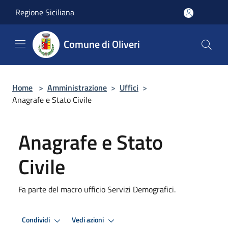
Salta al contenuto principale
Regione Siciliana
Comune di Oliveri
Home
>
Amministrazione
>
Uffici
>
Anagrafe e Stato Civile
Anagrafe e Stato
Civile
Fa parte del macro ufficio Servizi Demografici.
Condividi
Vedi azioni