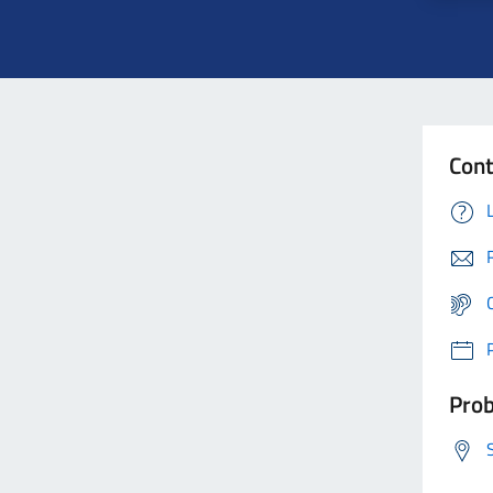
Cont
Prob