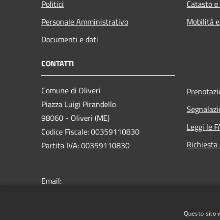
Politici
Catasto e
Personale Amministrativo
Mobilità e
Documenti e dati
CONTATTI
Comune di Oliveri
Prenotaz
Piazza Luigi Pirandello
Segnalazi
98060 - Oliveri (ME)
Leggi le 
Codice Fiscale: 00359110830
Richiesta
Partita IVA: 00359110830
Email:
protocollo@comune.oliveri.me.it
PEC:
info@pec.comune.oliveri.me.it
Questo sito 