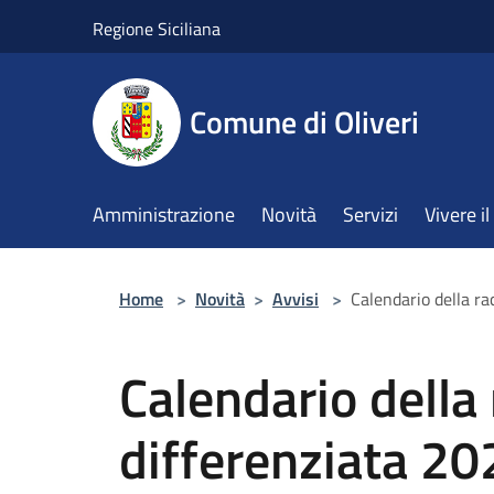
Salta al contenuto principale
Regione Siciliana
Comune di Oliveri
Amministrazione
Novità
Servizi
Vivere 
Home
>
Novità
>
Avvisi
>
Calendario della ra
Calendario della 
differenziata 20