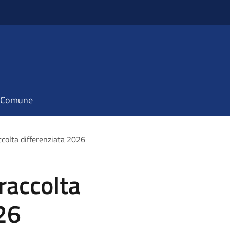
il Comune
ccolta differenziata 2026
raccolta
26