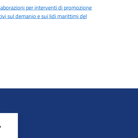
llaborazioni per interventi di promozione
tivi sul demanio e sui lidi marittimi del
?