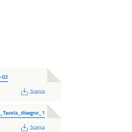
6-02
PDF
Scarica
6_Tavola_disegno_1
PDF
Scarica