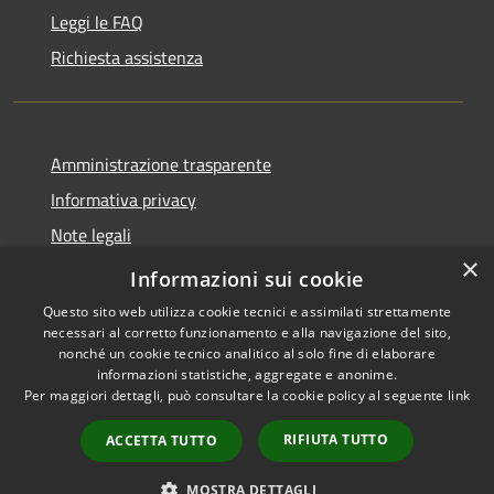
Leggi le FAQ
Richiesta assistenza
Amministrazione trasparente
Informativa privacy
Note legali
×
Dichiarazione di accessibilità
Informazioni sui cookie
Questo sito web utilizza cookie tecnici e assimilati strettamente
necessari al corretto funzionamento e alla navigazione del sito,
nonché un cookie tecnico analitico al solo fine di elaborare
informazioni statistiche, aggregate e anonime.
RSS
Copyright © 2026 • Comune di
Per maggiori dettagli, può consultare la cookie policy al seguente
link
Accessibilità
Oliveri • Powered by
Privacy
Municipium
Accesso
•
RIFIUTA TUTTO
ACCETTA TUTTO
Cookie
redazione
Mappa del sito
MOSTRA DETTAGLI